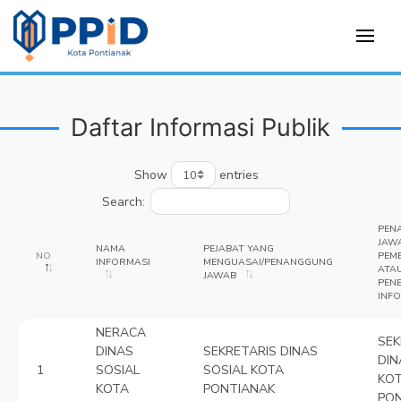
Daftar Informasi Publik
Show
entries
Search:
PEN
JAW
NAMA
PEJABAT YANG
NO
PEM
INFORMASI
MENGUASAI/PENANGGUNG
ATA
JAWAB
PEN
INF
NERACA
SEK
DINAS
SEKRETARIS DINAS
DIN
1
SOSIAL
SOSIAL KOTA
KO
KOTA
PONTIANAK
PO