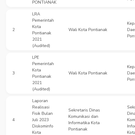
PONTIANAK
LRA
Pemerintah
Kep
Kota
2
Wali Kota Pontianak
Dae
Pontianak
Pon
2021
(Audited)
LPE
Pemerintah
Kep
Kota
3
Wali Kota Pontianak
Dae
Pontianak
Pon
2021
(Audited)
Laporan
Realisasi
Sekr
Sekretaris Dinas
Fisik Bulan
Din
Komunikasi dan
4
Juli 2023
Kom
Informatika Kota
Diskominfo
Info
Pontianak
Kota
Kot