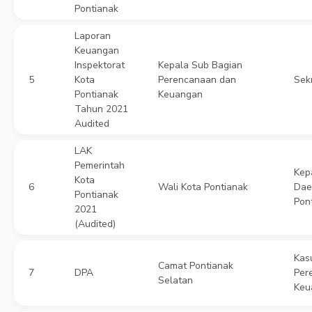
Pontianak
Laporan
Keuangan
Inspektorat
Kepala Sub Bagian
5
Kota
Perencanaan dan
Sekr
Pontianak
Keuangan
Tahun 2021
Audited
LAK
Pemerintah
Kep
Kota
6
Wali Kota Pontianak
Dae
Pontianak
Pon
2021
(Audited)
Kas
Camat Pontianak
7
DPA
Per
Selatan
Keu