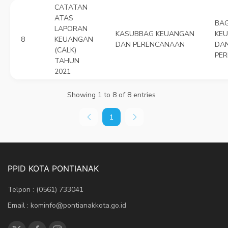
CATATAN
ATAS
BAG
LAPORAN
KASUBBAG KEUANGAN
KE
8
KEUANGAN
DAN PERENCANAAN
DA
(CALK)
PE
TAHUN
2021
Showing 1 to 8 of 8 entries
1
PPID KOTA PONTIANAK
Telpon : (0561) 733041
Email : kominfo@pontianakkota.go.id