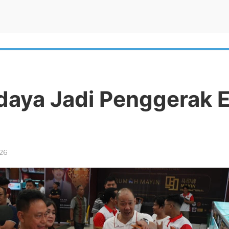
PROFIL
DIP
DATA
SOP
B
daya Jadi Penggerak 
026