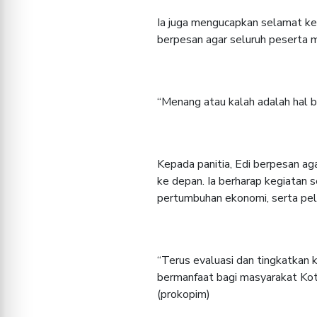
Ia juga mengucapkan selamat ke
berpesan agar seluruh peserta m
“Menang atau kalah adalah hal bi
Kepada panitia, Edi berpesan aga
ke depan. Ia berharap kegiatan 
pertumbuhan ekonomi, serta p
“Terus evaluasi dan tingkatkan 
bermanfaat bagi masyarakat Kot
(prokopim)
Oleh: