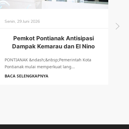
Senin, 29 Juni 2026
Sen
Pemkot Pontianak Antisipasi
S
Dampak Kemarau dan El Nino
PONTIANAK &ndash;&nbsp;Pemerintah Kota
Pontianak mulai memperkuat lang...
PO
Inf
BACA SELENGKAPNYA
BA