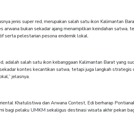
snya jenis super red, merupakan salah satu ikon Kalimantan Bara
 arwana bukan sekadar ajang menampilkan keindahan satwa, tetap
f serta pelestarian pesona endemik lokal.
red, adalah salah satu ikon kebanggaan Kalimantan Barat yang 
ekadar kontes kecantikan satwa, tetapi juga langkah strategi
kal,” jelasnya.
 Oriental Khatulistiwa dan Arwana Contest, Edi berharap Pontian
mi bagi pelaku UMKM sekaligus destinasi wisata akhir pekan b