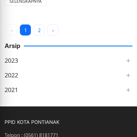
SELENGKAPNYA
‹
1
2
›
Arsip
2023
2022
2021
PPID KOTA PONTIANAK
Telpon : (0561) 8181771