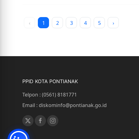
‹
1
2
3
4
5
›
PPID KOTA PONTIANAK
Telpon : (0561) 8181771
Email : diskominfo@pontianak.go.id