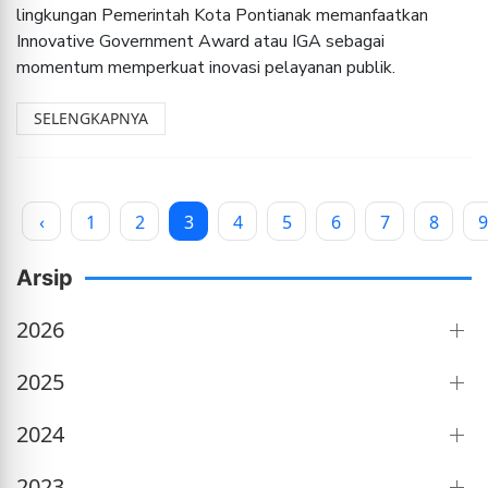
lingkungan Pemerintah Kota Pontianak memanfaatkan
Innovative Government Award atau IGA sebagai
momentum memperkuat inovasi pelayanan publik.
SELENGKAPNYA
‹
1
2
3
4
5
6
7
8
9
Arsip
2026
2025
2024
2023